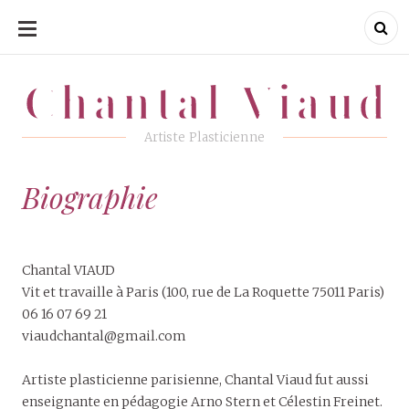
ALLER
AU
CONTENU
Chantal Viaud
Chantal Viaud
Artiste Plasticienne
Biographie
Chantal VIAUD
Vit et travaille à Paris (100, rue de La Roquette 75011 Paris)
06 16 07 69 21
viaudchantal@gmail.com
Artiste plasticienne parisienne, Chantal Viaud fut aussi
enseignante en pédagogie Arno Stern et Célestin Freinet.