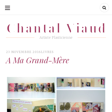
ALLER
AU
CONTENU
Chantal Viaud
Chantal Viaud
Artiste Plasticienne
23 NOVEMBRE 2016
LIVRES
A Ma Grand-Mère