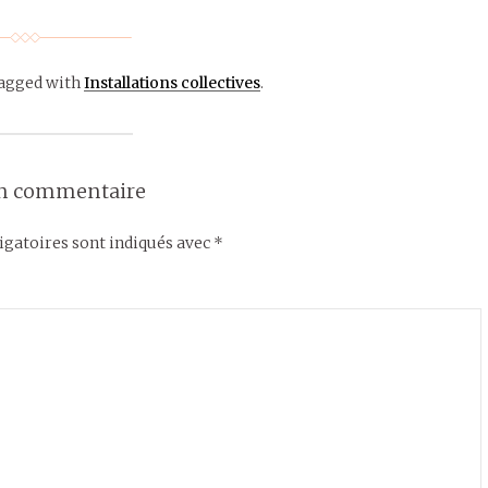
agged with
Installations collectives
.
un commentaire
gatoires sont indiqués avec
*